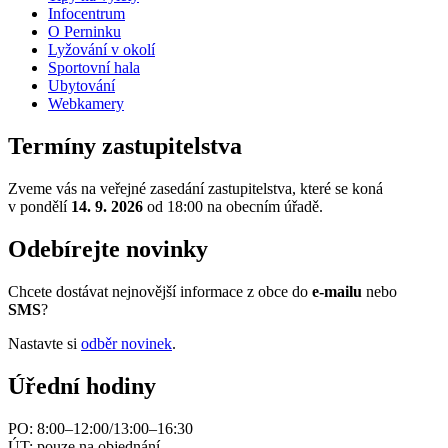
Infocentrum
O Perninku
Lyžování v okolí
Sportovní hala
Ubytování
Webkamery
Termíny zastupitelstva
Zveme vás na veřejné zasedání zastupitelstva, které se koná
v pondělí
14. 9. 2026
od 18:00 na obecním úřadě.
Odebírejte novinky
Chcete dostávat nejnovější informace z obce do
e-mailu
nebo
SMS
?
Nastavte si
odběr novinek
.
Úřední hodiny
PO: 8:00–12:00/13:00–16:30
ÚT: pouze na objednání