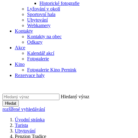
Historické fotografie
Lyžování v okolí
Sportovní hala
Ubytování
Webkamery
Kontakty
Kontakty na obec
Odkazy
Akce
Kalendář akcí
Fotogalerie
Kino
Fotogalerie Kino Pernink
Rezervace haly
Hledaný výraz
Hledat
rozšířené vyhledávání
Úvodní stránka
Turista
Ubytování
Penzion Tradice