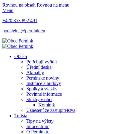
Rovnou na obsah
Rovnou na menu
Menu
+420 353 892 491
podatelna@pernink.eu
Občan
Potřebuji vyřídit
Úřední deska
Aktuality
Perninské noviny
Instituce a budovy
Spolky a svazky
Povinné informace
Služby v obci
Kominík
Usnesení ze zastupitelstva
Turista
Tipy na výlety
Infocentrum
O Perninku