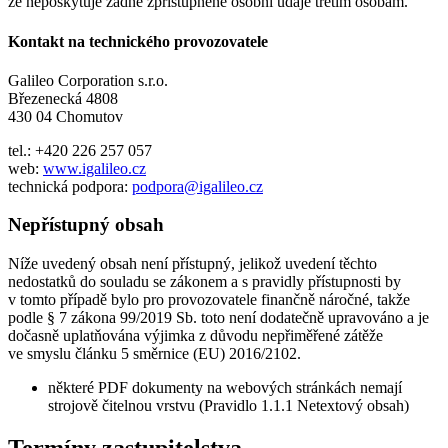
že neposkytuje žádné zpřístupněné osobní údaje třetím osobám.
Kontakt na technického provozovatele
Galileo Corporation s.r.o.
Březenecká 4808
430 04 Chomutov
tel.: +420 226 257 057
web:
www.igalileo.cz
technická podpora:
podpora@igalileo.cz
Nepřístupný obsah
Níže uvedený obsah není přístupný, jelikož uvedení těchto
nedostatků do souladu se zákonem a s pravidly přístupnosti by
v tomto případě bylo pro provozovatele finančně náročné, takže
podle § 7 zákona 99/2019 Sb. toto není dodatečně upravováno a je
dočasně uplatňována výjimka z důvodu nepřiměřené zátěže
ve smyslu článku 5 směrnice (EU) 2016/2102.
některé PDF dokumenty na webových stránkách nemají
strojově čitelnou vrstvu (Pravidlo 1.1.1 Netextový obsah)