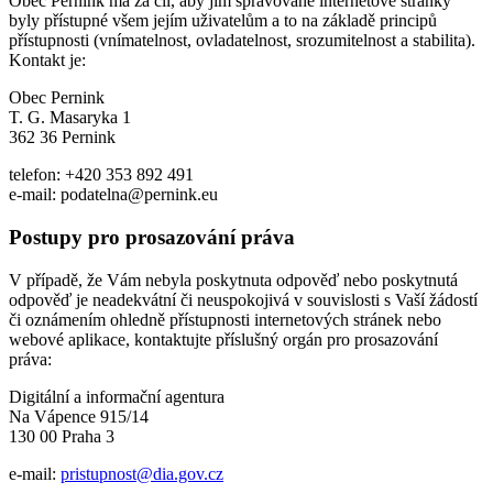
Obec Pernink má za cíl, aby jím spravované internetové stránky
byly přístupné všem jejím uživatelům a to na základě principů
přístupnosti (vnímatelnost, ovladatelnost, srozumitelnost a stabilita).
Kontakt je:
Obec Pernink
T. G. Masaryka 1
362 36 Pernink
telefon: +420 353 892 491
e-mail: podatelna@pernink.eu
Postupy pro prosazování práva
V případě, že Vám nebyla poskytnuta odpověď nebo poskytnutá
odpověď je neadekvátní či neuspokojivá v souvislosti s Vaší žádostí
či oznámením ohledně přístupnosti internetových stránek nebo
webové aplikace, kontaktujte příslušný orgán pro prosazování
práva:
Digitální a informační agentura
Na Vápence 915/14
130 00 Praha 3
e-mail:
pristupnost@dia.gov.cz