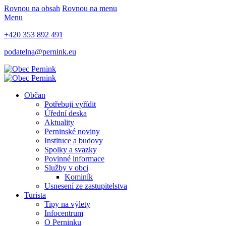
Rovnou na obsah
Rovnou na menu
Menu
+420 353 892 491
podatelna@pernink.eu
Občan
Potřebuji vyřídit
Úřední deska
Aktuality
Perninské noviny
Instituce a budovy
Spolky a svazky
Povinné informace
Služby v obci
Kominík
Usnesení ze zastupitelstva
Turista
Tipy na výlety
Infocentrum
O Perninku