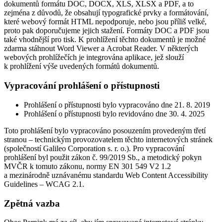
dokumentů formátu DOC, DOCX, XLS, XLSX a PDF, a to
zejména z důvodů, že obsahují typografické prvky a formátování,
které webový formát HTML nepodporuje, nebo jsou příliš velké,
proto pak doporučujeme jejich stažení. Formáty DOC a PDF jsou
také vhodnější pro tisk. K prohlížení těchto dokumentů je možné
zdarma stáhnout Word Viewer a Acrobat Reader. V některých
webových prohlížečích je integrována aplikace, jež slouží
k prohlížení výše uvedených formátů dokumentů.
Vypracování prohlášení o přístupnosti
Prohlášení o přístupnosti bylo vypracováno dne 21. 8. 2019
Prohlášení o přístupnosti bylo revidováno dne 30. 4. 2025
Toto prohlášení bylo vypracováno posouzením provedeným třetí
stranou – technickým provozovatelem těchto internetových stránek
(společností Galileo Corporation s. r. o.). Pro vypracování
prohlášení byl použit zákon č. 99/2019 Sb., a metodický pokyn
MVČR k tomuto zákonu, normy EN 301 549 V2 1.2
a mezinárodně uznávanému standardu Web Content Accessibility
Guidelines – WCAG 2.1.
Zpětná vazba