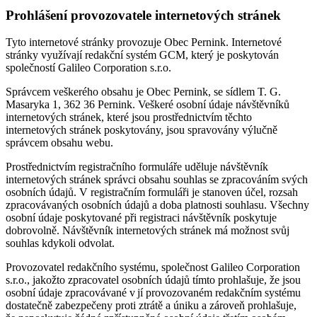
Prohlášení provozovatele internetových stránek
Tyto internetové stránky provozuje Obec Pernink. Internetové
stránky využívají redakční systém GCM, který je poskytován
společností Galileo Corporation s.r.o.
Správcem veškerého obsahu je Obec Pernink, se sídlem T. G.
Masaryka 1, 362 36 Pernink. Veškeré osobní údaje návštěvníků
internetových stránek, které jsou prostřednictvím těchto
internetových stránek poskytovány, jsou spravovány výlučně
správcem obsahu webu.
Prostřednictvím registračního formuláře uděluje návštěvník
internetových stránek správci obsahu souhlas se zpracováním svých
osobních údajů. V registračním formuláři je stanoven účel, rozsah
zpracovávaných osobních údajů a doba platnosti souhlasu. Všechny
osobní údaje poskytované při registraci návštěvník poskytuje
dobrovolně. Návštěvník internetových stránek má možnost svůj
souhlas kdykoli odvolat.
Provozovatel redakčního systému, společnost Galileo Corporation
s.r.o., jakožto zpracovatel osobních údajů tímto prohlašuje, že jsou
osobní údaje zpracovávané v jí provozovaném redakčním systému
dostatečně zabezpečeny proti ztrátě a úniku a zároveň prohlašuje,