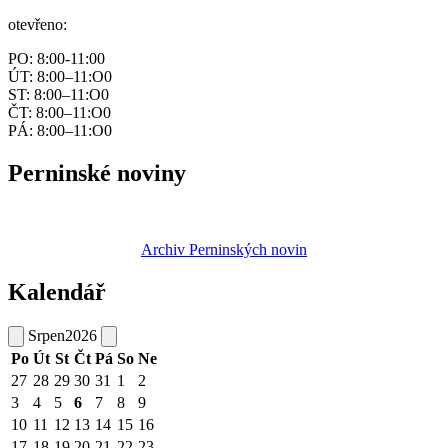
otevřeno:
PO: 8:00-11:00
ÚT: 8:00–11:O0
ST: 8:00–11:O0
ČT: 8:00–11:O0
PÁ: 8:00–11:O0
Perninské noviny
Archiv Perninských novin
Kalendář
Srpen
2026
Po
Út
St
Čt
Pá
So
Ne
27
28
29
30
31
1
2
3
4
5
6
7
8
9
10
11
12
13
14
15
16
17
18
19
20
21
22
23