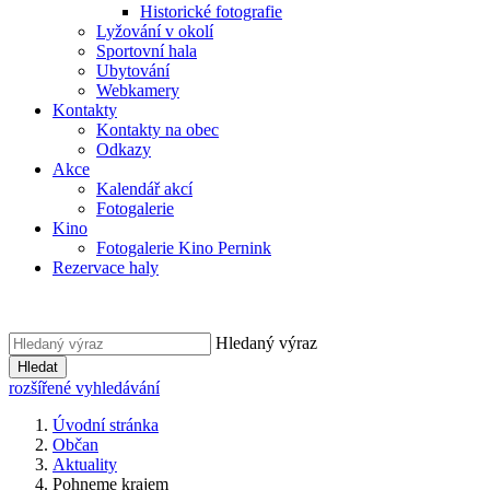
Historické fotografie
Lyžování v okolí
Sportovní hala
Ubytování
Webkamery
Kontakty
Kontakty na obec
Odkazy
Akce
Kalendář akcí
Fotogalerie
Kino
Fotogalerie Kino Pernink
Rezervace haly
Hledaný výraz
Hledat
rozšířené vyhledávání
Úvodní stránka
Občan
Aktuality
Pohneme krajem