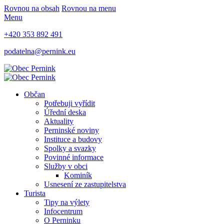
Rovnou na obsah
Rovnou na menu
Menu
+420 353 892 491
podatelna@pernink.eu
Občan
Potřebuji vyřídit
Úřední deska
Aktuality
Perninské noviny
Instituce a budovy
Spolky a svazky
Povinné informace
Služby v obci
Kominík
Usnesení ze zastupitelstva
Turista
Tipy na výlety
Infocentrum
O Perninku