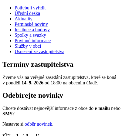
Potřebuji vyřídit
Úřední deska
Aktuality
Perninské noviny
Instituce a budovy
Spolky a svazky
Povinné informace
Služby v obci
Usnesení ze zastupitelstva
Termíny zastupitelstva
Zveme vás na veřejné zasedání zastupitelstva, které se koná
v pondělí
14. 9. 2026
od 18:00 na obecním úřadě.
Odebírejte novinky
Chcete dostávat nejnovější informace z obce do
e-mailu
nebo
SMS
?
Nastavte si
odběr novinek
.