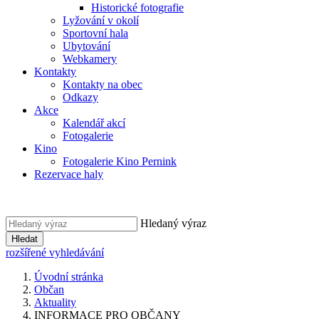
Historické fotografie
Lyžování v okolí
Sportovní hala
Ubytování
Webkamery
Kontakty
Kontakty na obec
Odkazy
Akce
Kalendář akcí
Fotogalerie
Kino
Fotogalerie Kino Pernink
Rezervace haly
Hledaný výraz
Hledat
rozšířené vyhledávání
Úvodní stránka
Občan
Aktuality
INFORMACE PRO OBČANY