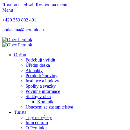
Rovnou na obsah
Rovnou na menu
Menu
+420 353 892 491
podatelna@pernink.eu
Občan
Potřebuji vyřídit
Úřední deska
Aktuality
Perninské noviny
Instituce a budovy
Spolky a svazky
Povinné informace
Služby v obci
Kominík
Usnesení ze zastupitelstva
Turista
Tipy na výlety
Infocentrum
O Perninku