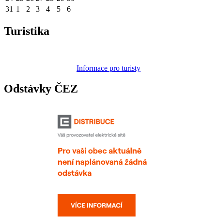
31
1
2
3
4
5
6
Turistika
Informace pro turisty
Odstávky ČEZ