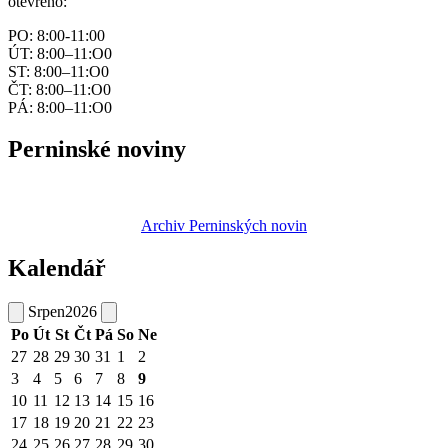
otevřeno:
PO: 8:00-11:00
ÚT: 8:00–11:O0
ST: 8:00–11:O0
ČT: 8:00–11:O0
PÁ: 8:00–11:O0
Perninské noviny
Archiv Perninských novin
Kalendář
Srpen
2026
Po
Út
St
Čt
Pá
So
Ne
27
28
29
30
31
1
2
3
4
5
6
7
8
9
10
11
12
13
14
15
16
17
18
19
20
21
22
23
24
25
26
27
28
29
30