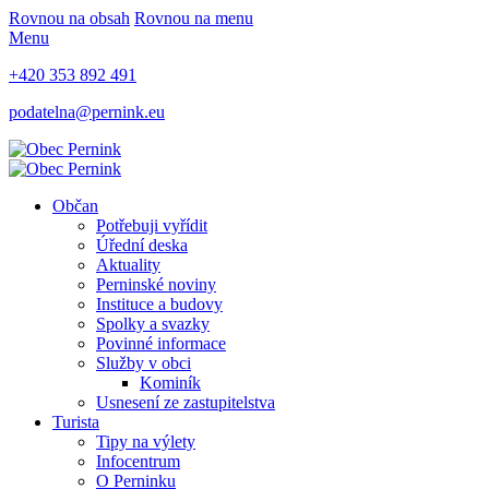
Rovnou na obsah
Rovnou na menu
Menu
+420 353 892 491
podatelna@pernink.eu
Občan
Potřebuji vyřídit
Úřední deska
Aktuality
Perninské noviny
Instituce a budovy
Spolky a svazky
Povinné informace
Služby v obci
Kominík
Usnesení ze zastupitelstva
Turista
Tipy na výlety
Infocentrum
O Perninku