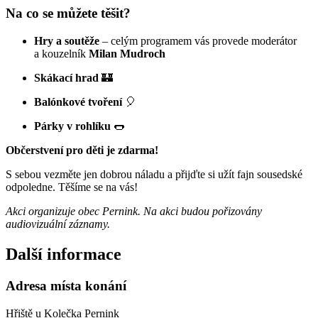
Na co se můžete těšit?
Hry a soutěže
– celým programem vás provede moderátor
a kouzelník
Milan Mudroch
Skákací hrad
🏰
Balónkové tvoření
🎈
Párky v rohlíku
🌭
Občerstvení pro děti je zdarma!
S sebou vezměte jen dobrou náladu a přijďte si užít fajn sousedské
odpoledne. Těšíme se na vás!
Akci organizuje obec Pernink. Na akci budou pořizovány
audiovizuální záznamy.
Další informace
Adresa místa konání
Hřiště u Kolečka Pernink