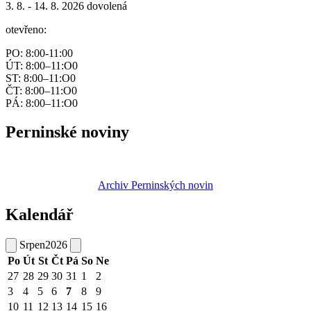
3. 8. - 14. 8. 2026 dovolená
otevřeno:
PO: 8:00-11:00
ÚT: 8:00–11:O0
ST: 8:00–11:O0
ČT: 8:00–11:O0
PÁ: 8:00–11:O0
Perninské noviny
Archiv Perninských novin
Kalendář
Srpen
2026
Po
Út
St
Čt
Pá
So
Ne
27
28
29
30
31
1
2
3
4
5
6
7
8
9
10
11
12
13
14
15
16