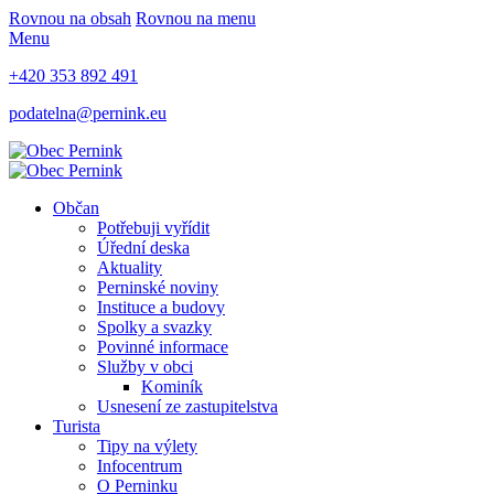
Rovnou na obsah
Rovnou na menu
Menu
+420 353 892 491
podatelna@pernink.eu
Občan
Potřebuji vyřídit
Úřední deska
Aktuality
Perninské noviny
Instituce a budovy
Spolky a svazky
Povinné informace
Služby v obci
Kominík
Usnesení ze zastupitelstva
Turista
Tipy na výlety
Infocentrum
O Perninku