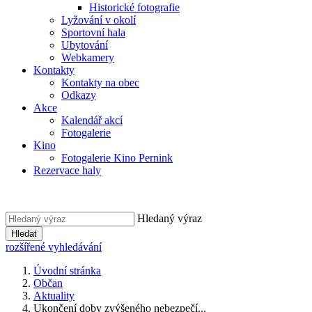
Historické fotografie
Lyžování v okolí
Sportovní hala
Ubytování
Webkamery
Kontakty
Kontakty na obec
Odkazy
Akce
Kalendář akcí
Fotogalerie
Kino
Fotogalerie Kino Pernink
Rezervace haly
Hledaný výraz
Hledat
rozšířené vyhledávání
Úvodní stránka
Občan
Aktuality
Ukončení doby zvýšeného nebezpečí...